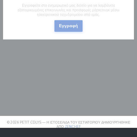
Εγγραφείτε στο ενημερωτικό μας δελτίο για να λαμβάνετε
εξατομικευμένες επικοινωνίες και προσφορές μάρκετινγκ μέσω
ηλεκτρονικού ταχυδρομείου από εμάς.
Εγγραφή
© 2026 PETIT CDLYS — Η ΙΣΤΟΣΕΛΊΔΑ ΤΟΥ ΕΣΤΙΑΤΟΡΊΟΥ ΔΗΜΙΟΥΡΓΉΘΗΚΕ
((ΑΝΟΊΓΕΙ ΣΕ ΝΈΟ ΠΑΡΆΘΥΡΟ))
ΑΠΌ
ZENCHEF