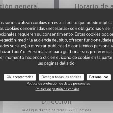
ción general
Horario de 
Cocina
Lun
-
Mar
s, Hecho en casa, Producto
s socios utilizan cookies en este sitio, lo que puede implica
 Cocina Tradicional
as cookies denominadas «necesarias» son obligatorias y se i
Miércoles
cionales requieren su consentimiento. Estas cookies opcio
o de negocio
vegación, medir la audiencia del sitio, ofrecer funcionalidade
istronomia
Jue
-
Vie
redes sociales) o mostrar publicidad o contenidos personaliz
Servicios
chazar todo' o 'Personalizar' para gestionar sus preferencia
Sab
-
Dom
tización, WiFi
er momento haciendo clic en el icono de cookie en la parte i
las páginas del sitio.
odos de pago
* Solo rese
ntact / Mister Cash, Master,
arjeta de Crédito
OK, aceptar todas
Denegar todas las cookies
Personalizar
Política de protección de datos personales
Política de gestión de cookies
Dirección
((abre en una
Rue Ligue du coin de terre 8 7780 Comines