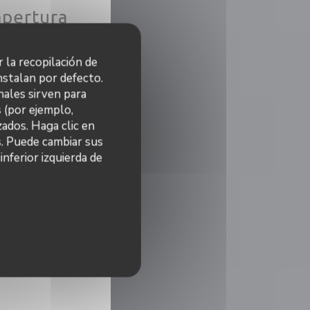
apertura
12:00 - 14:00 *
r la recopilación de
nstalan por defecto.
Cerrado
nales sirven para
s (por ejemplo,
12:00 - 14:00 *
ados. Haga clic en
s. Puede cambiar sus
Cerrado
nferior izquierda de
rvas
 nueva ventana))