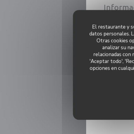
Informa
productos fresco
El restaurante y su
regional,
datos personales. L
Otras cookies op
Tip
analizar su na
B
relacionadas con 
'Aceptar todo', 'Re
Priva
opciones en cualqui
Mét
Sin contacto, Banco
Visa, T