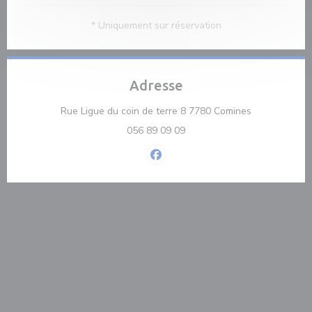
* Uniquement sur réservation
Adresse
((ouvre une n
Rue Ligue du coin de terre 8 7780 Comines
056 89 09 09
Facebook ((ouvre une nouvelle f