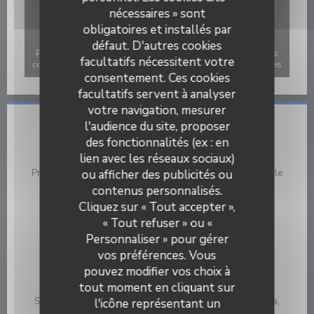
nécessaires » sont
obligatoires et installés par
défaut. D'autres cookies
Pour afficher la carte interactive Waze, vous devez accepter les
facultatifs nécessitent votre
cookies Waze Map (Google). Ces cookies peuvent collecter des
consentement. Ces cookies
données de navigation et de localisation.
Autoriser
facultatifs servent à analyser
votre navigation, mesurer
l'audience du site, proposer
Infos pratiques
des fonctionnalités (ex : en
Cuisine
lien avec les réseaux sociaux)
Produits frais, Fait maison, Terroir, Cuisine Traditionnelle
ou afficher des publicités ou
contenus personnalisés.
Type de restaurant
Cliquez sur « Tout accepter »,
Bistronomie
« Tout refuser » ou «
Personnaliser » pour gérer
Services
vos préférences. Vous
Privatisation, Wifi
pouvez modifier vos choix à
Moyens de paiement
tout moment en cliquant sur
Sans Contact, Bancontact / Mister Cash, Maestro, Visa,
l'icône représentant un
Carte Bleue