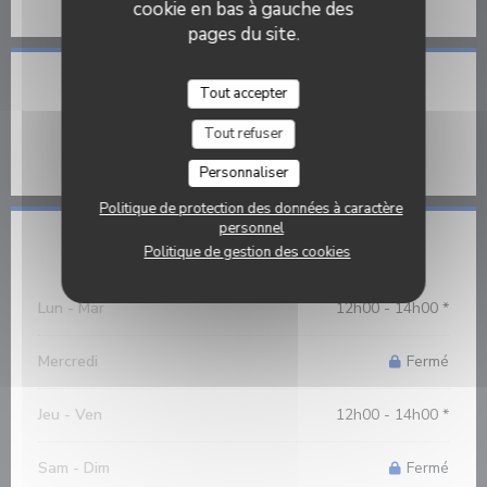
cookie en bas à gauche des
pages du site.
Accès
Tout accepter
Parking
Tout refuser
en face du restaurant
Personnaliser
Politique de protection des données à caractère
personnel
Horaires
Politique de gestion des cookies
Lun
-
Mar
12h00 - 14h00 *
Mercredi
Fermé
Jeu
-
Ven
12h00 - 14h00 *
Sam
-
Dim
Fermé