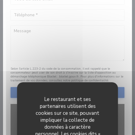
Selon l'article L.223-2 du code de la consommation, il est rappelé que le
consommateur peut user de son droit à s'inscrire sur la liste d'opposition au
démarchage téléphonique Bloctel :
bloctel.gouv.fr
. Pour plus d'informations sur le
traitement de vos données, consultez notre
politique de confidentialité
.
Le restaurant et ses
partenaires utilisent des
cookies sur ce site, pouvant
impliquer la collecte de
données à caractère
personnel. Les cookies dits «