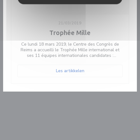
21/03/2019
Trophée Mille
Ce lundi 18 mars 2019, le Centre des Congrès de
Reims a accueilli le Trophée Mille international et
ses 11 équipes internationales candidates :
l’Australie, la Belgique, le Brésil, la France, la Grèce,
l’Italie, le Japon, le Luxembourg, la République
((åpner i et nytt vindu))
Les artikkelen
Tchèque, la République Slovaque et Taiwan.
Après 3h30 d’épreuve en cuisine, chaque équipe a
présenté un plat salé et un plat sucré au jury. Pour
cette édition remoise, quatre produits du terroir ont
été mis à l’honneur et imposés aux candidats pour
l'élaboration de leurs plats : la courge galeuse de
Champagne (butternut), le canard, le biscuit rose et
le champagne.
Le Prix de la cohésion d'équipe revient à la Belgique