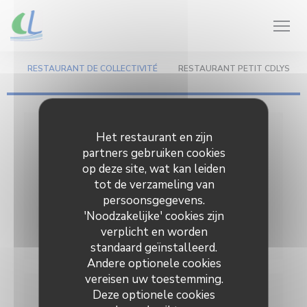
Cookies beheer paneel
RESTAURANT DE COLLECTIVITÉ
RESTAURANT PETIT CDLYS
Restaurant de collectivité
Het restaurant en zijn
partners gebruiken cookies
op deze site, wat kan leiden
tot de verzameling van
MENU --> https://www.cdlys.be/au-
persoonsgegevens.
quotidien/cantine-scolaire/menu
'Noodzakelijke' cookies zijn
https://www.cdlys.be/au-quotidien/cantine-
verplicht en worden
scolaire/menu
standaard geïnstalleerd.
Andere optionele cookies
vereisen uw toestemming.
Deze optionele cookies
Restaurant Petit Cdlys