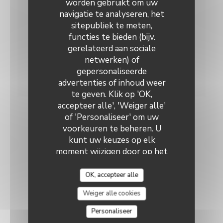
worden gebruikt om uw
rue Ligue du Coin de Terre 8 7780 Comines
navigatie te analyseren, het
sitepubliek te meten,
functies te bieden (bijv.
gerelateerd aan sociale
MENU --> https://www.cdlys.be/au-
netwerken) of
quotidien/restaurants/les-menus-de-la-semaine
gepersonaliseerde
https://www.cdlys.be/au-quotidien/restaurants/les-
advertenties of inhoud weer
menus-de-la-semaine
te geven. Klik op 'OK,
accepteer alle', 'Weiger alle'
of 'Personaliseer' om uw
voorkeuren te beheren. U
kunt uw keuzes op elk
moment wijzigen door op het
cookiepictogram linksonder
op de sitepagina's te klikken.
OK, accepteer alle
Weiger alle cookies
Personaliseer