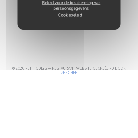
Beleid voor de bescherming van
persoonsgegevens
Cookiebeleid
© 2026 PETIT CDLYS — RESTAURANT WEBSITE GECREËERD DOOR
((OPENT IN EEN NIEUW VENSTER))
ZENCHEF
DIRECTION@CDLYS.BE
((OPENT IN EEN NIEUW VENSTER))
DISCLAIMER
((OPENT IN EEN NIEUW VEN
GEBRUIKSVOORWAARDEN
((OPENT IN EEN 
BELEID BESCHERMING PERSOONSGEGEVENS
((OPENT IN EEN NIEUW VENSTER
COOKIES BELEID
((OPENT IN EEN NIEUW VENST
TOEGANKELIJKHEID